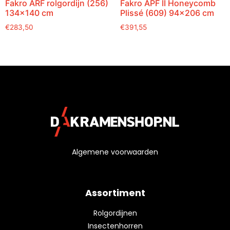
Fakro ARF rolgordijn (256)
Fakro APF II Honeycomb
134×140 cm
Plissé (609) 94×206 cm
€
283,50
€
391,55
Algemene voorwaarden
Assortiment
Rolgordijnen
Insectenhorren