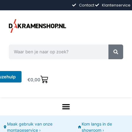
Contact
Klantenservice
uzehulp
€
0,00
Maak gebruik van onze
Kom langs in de
montageservice ›
showroom ›