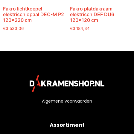
Fakro lichtkoepel
Fakro platdakraam
elektrisch opaal DEC-M P2
elektrisch DEF DU6
120×220 cm
120×120 cm
€
3.533,06
€
3.184,34
Algemene voorwaarden
Assortiment