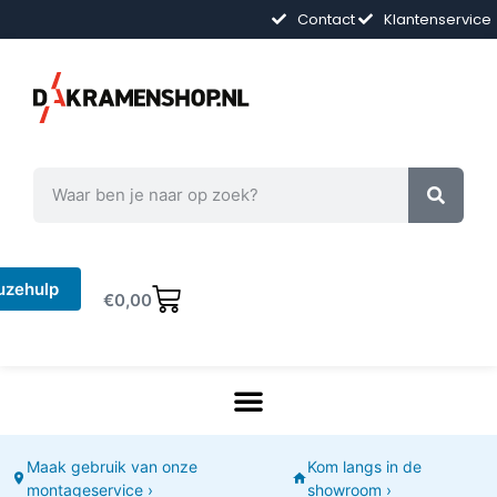
Contact
Klantenservice
uzehulp
€
0,00
Maak gebruik van onze
Kom langs in de
montageservice ›
showroom ›