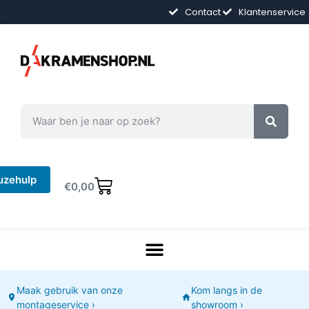
Contact
Klantenservice
uzehulp
€
0,00
Maak gebruik van onze
Kom langs in de
montageservice ›
showroom ›