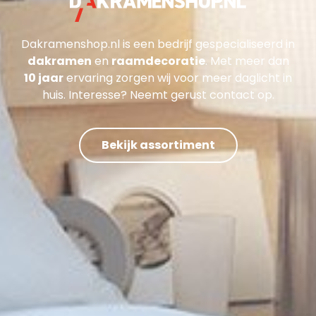
Dakramenshop.nl is een bedrijf gespecialiseerd in
dakramen
en
raamdecoratie
. Met meer dan
10 jaar
ervaring zorgen wij voor meer daglicht in
huis. Interesse? Neemt gerust contact op.
Bekijk assortiment