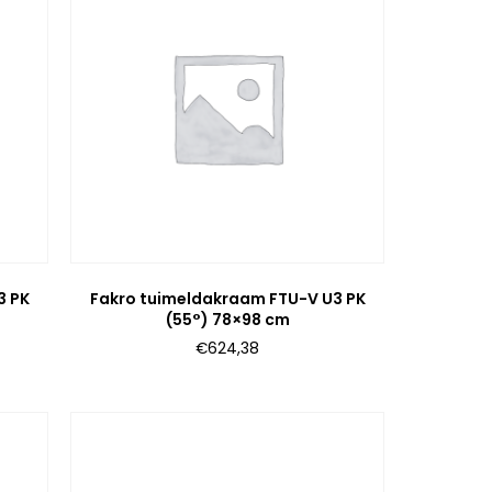
3 PK
Fakro tuimeldakraam FTU-V U3 PK
(55°) 78×98 cm
€
624,38