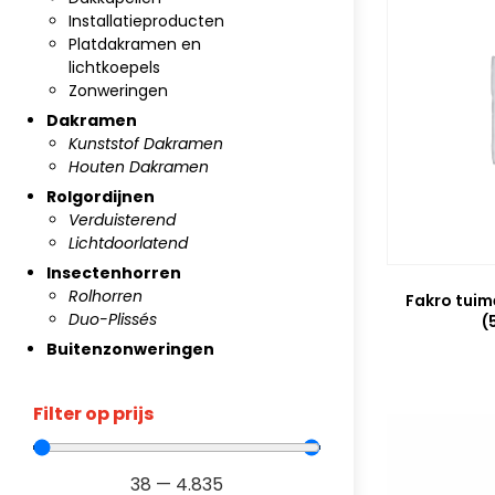
Installatieproducten
Platdakramen en
lichtkoepels
Zonweringen
Dakramen
Kunststof Dakramen
Houten Dakramen
Rolgordijnen
Verduisterend
Lichtdoorlatend
Insectenhorren
Rolhorren
Fakro tui
Duo-Plissés
(
Buitenzonweringen
Filter op prijs
38
—
4.835