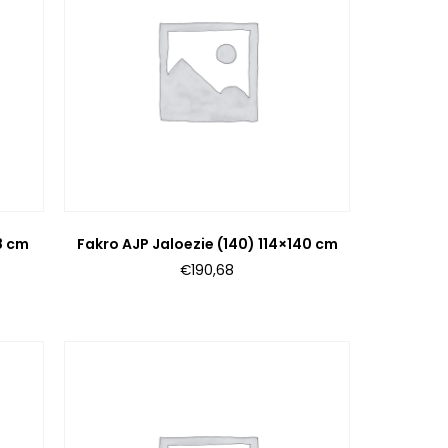
18 cm
Fakro AJP Jaloezie (140) 114×140 cm
€
190,68