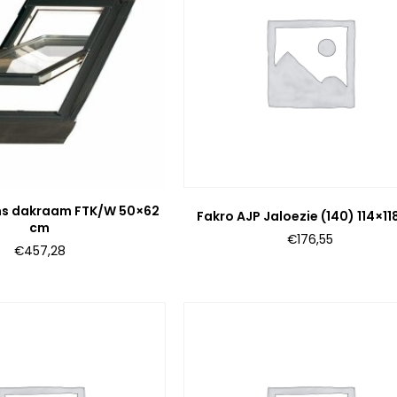
ns dakraam FTK/W 50×62
Fakro AJP Jaloezie (140) 114×1
cm
€
176,55
€
457,28