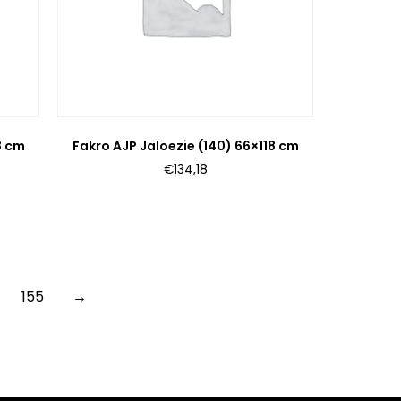
8 cm
Fakro AJP Jaloezie (140) 66×118 cm
€
134,18
155
→