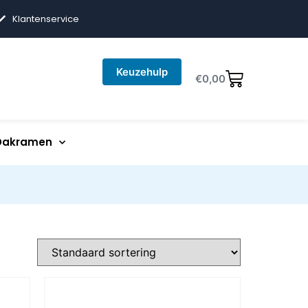
Klantenservice
Keuzehulp
€
0,00
Dakramen