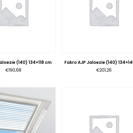
aloezie (140) 134×118 cm
Fakro AJP Jaloezie (140) 134×1
€
190,68
€
201,26