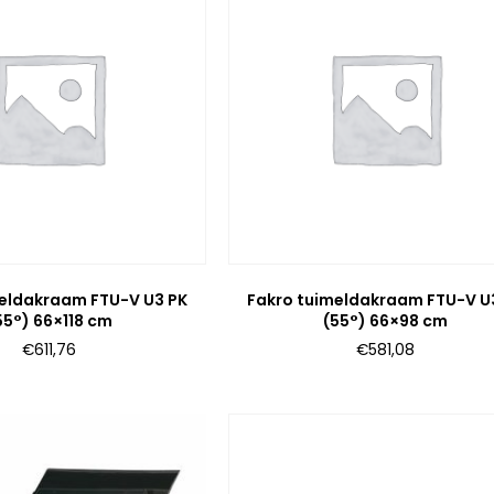
meldakraam FTU-V U3 PK
Fakro tuimeldakraam FTU-V U
55°) 66×118 cm
(55°) 66×98 cm
€
611,76
€
581,08