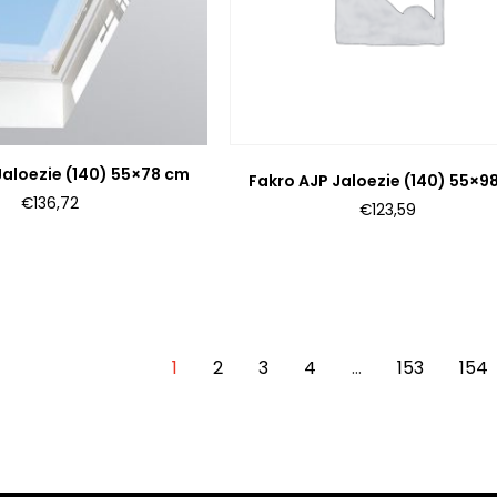
Jaloezie (140) 55×78 cm
Fakro AJP Jaloezie (140) 55×9
€
136,72
€
123,59
1
2
3
4
…
153
154