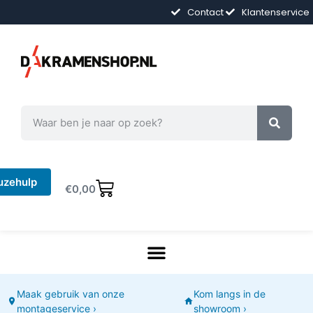
Contact
Klantenservice
uzehulp
€
0,00
Maak gebruik van onze
Kom langs in de
montageservice ›
showroom ›