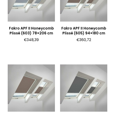
Fakro APF II Honeycomb
Fakro APF II Honeycomb
Plissé (603) 78×206 cm
Plissé (605) 94×180 cm
€
348,39
€
360,72