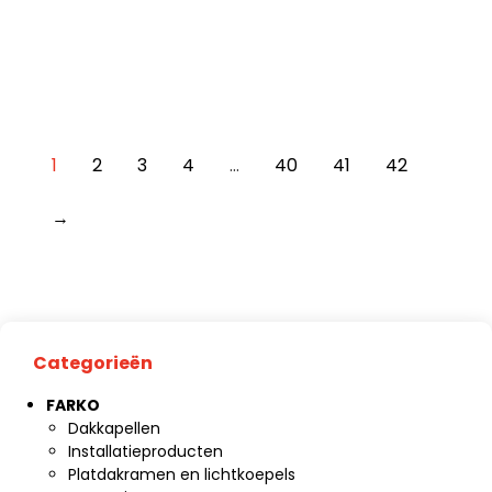
1
2
3
4
…
40
41
42
→
Categorieën
FARKO
Dakkapellen
Installatieproducten
Platdakramen en lichtkoepels