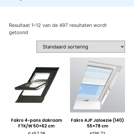
Resultaat 1–12 van de 497 resultaten wordt
getoond
Fakro 4-pans dakraam
Fakro AJP Jaloezie (140)
FTK/W 50×62 cm
55×78 cm
€
457,28
€
136,72