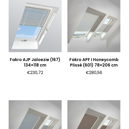
Fakro AJP Jaloezie (167)
Fakro APF I Honeycomb
134×118 cm
Plissé (601) 78×206 cm
€
230,72
€
280,56